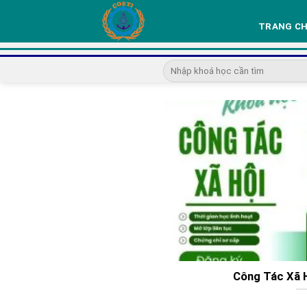
Skip
to
TRANG C
content
Công Tác Xã H