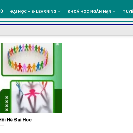
HỦ
ĐẠI HỌC – E-LEARNING
KHOÁ HỌC NGẮN HẠN
TUYỂ
ội Hệ Đại Học