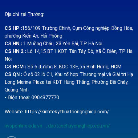
Địa chỉ tại Trường:
CS HP
:
156/109 Trường Chinh, Cụm Công nghiệp Đồng Hòa,
phường Kiến An, Hải Phòng
CS HN :
1
Muồng Cháu, Xã Yên Bài, TP Hà Nội
CS HN 2 :
Lô 14,15 BT1 KĐT Tân Tây Đô, Xã Ô Diên, TP Hà
Nội
CS HCM :
Số 6 đường 8, KDC 13E, xã Bình Hưng, HCM
CS QN
:
Ô số 02 lô C1, Khu tổ hợp Thương mại và Giải trí Hạ
Long Marine Plaza tại KĐT Hùng Thắng, Phường Bãi Cháy,
Quảng Ninh
- Điện thoại: 0904877770
Website:
https://kinhtekythuatcongnghiep.com/
nvsponline.edu.vn
,
daotaochuyennghiep.edu.vn/