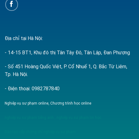
Địa chỉ tại Hà Nội:
- 14-15 BT1, Khu đô thị Tân Tây Đô, Tân Lập, Đan Phượng
- Số 451 Hoàng Quốc Việt, P. Cổ Nhuế 1, Q. Bắc Từ Liêm,
Tp. Hà Nội.
- Điện thoại: 0982787840
Nghiệp vụ sư phạm online, Chương trình học online
nghiệp vụ sư phạm tiếng anh
,
nghiệp vụ sư phạm tin học
Đào tạo cấp chứng chỉ nghiệp vụ sư phạm