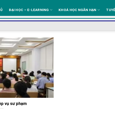
HỦ
ĐẠI HỌC – E-LEARNING
KHOÁ HỌC NGẮN HẠN
TUYỂ
ệp vụ sư phạm