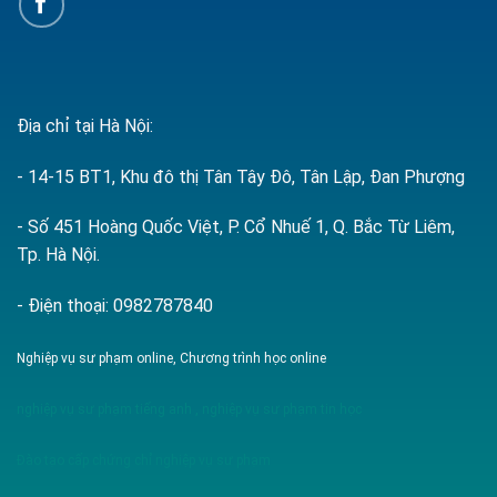
Địa chỉ tại Hà Nội:
- 14-15 BT1, Khu đô thị Tân Tây Đô, Tân Lập, Đan Phượng
- Số 451 Hoàng Quốc Việt, P. Cổ Nhuế 1, Q. Bắc Từ Liêm,
Tp. Hà Nội.
- Điện thoại: 0982787840
Nghiệp vụ sư phạm online, Chương trình học online
nghiệp vụ sư phạm tiếng anh
,
nghiệp vụ sư phạm tin học
Đào tạo cấp chứng chỉ nghiệp vụ sư phạm