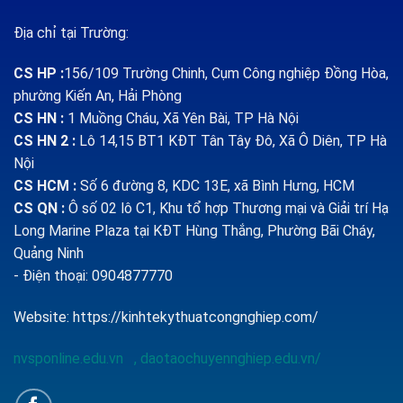
Địa chỉ tại Trường:
CS HP
:
156/109 Trường Chinh, Cụm Công nghiệp Đồng Hòa,
phường Kiến An, Hải Phòng
CS HN :
1
Muồng Cháu, Xã Yên Bài, TP Hà Nội
CS HN 2 :
Lô 14,15 BT1 KĐT Tân Tây Đô, Xã Ô Diên, TP Hà
Nội
CS HCM :
Số 6 đường 8, KDC 13E, xã Bình Hưng, HCM
CS QN
:
Ô số 02 lô C1, Khu tổ hợp Thương mại và Giải trí Hạ
Long Marine Plaza tại KĐT Hùng Thắng, Phường Bãi Cháy,
Quảng Ninh
- Điện thoại: 0904877770
Website:
https://kinhtekythuatcongnghiep.com/
nvsponline.edu.vn
,
daotaochuyennghiep.edu.vn/