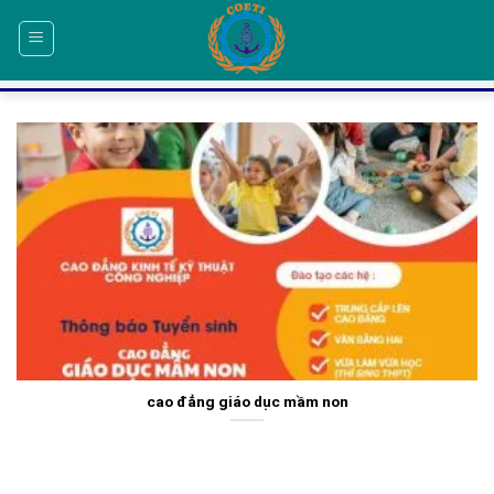
Skip
to
content
cao đẳng giáo dục mầm non