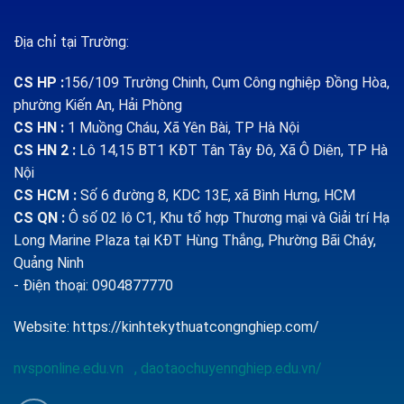
Địa chỉ tại Trường:
CS HP
:
156/109 Trường Chinh, Cụm Công nghiệp Đồng Hòa,
phường Kiến An, Hải Phòng
CS HN :
1
Muồng Cháu, Xã Yên Bài, TP Hà Nội
CS HN 2 :
Lô 14,15 BT1 KĐT Tân Tây Đô, Xã Ô Diên, TP Hà
Nội
CS HCM :
Số 6 đường 8, KDC 13E, xã Bình Hưng, HCM
CS QN
:
Ô số 02 lô C1, Khu tổ hợp Thương mại và Giải trí Hạ
Long Marine Plaza tại KĐT Hùng Thắng, Phường Bãi Cháy,
Quảng Ninh
- Điện thoại: 0904877770
Website:
https://kinhtekythuatcongnghiep.com/
nvsponline.edu.vn
,
daotaochuyennghiep.edu.vn/