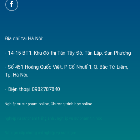
Địa chỉ tại Hà Nội:
- 14-15 BT1, Khu đô thị Tân Tây Đô, Tân Lập, Đan Phượng
- Số 451 Hoàng Quốc Việt, P. Cổ Nhuế 1, Q. Bắc Từ Liêm,
Tp. Hà Nội.
- Điện thoại: 0982787840
Nghiệp vụ sư phạm online, Chương trình học online
nghiệp vụ sư phạm tiếng anh
,
nghiệp vụ sư phạm tin học
Đào tạo cấp chứng chỉ nghiệp vụ sư phạm