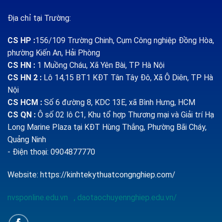
Địa chỉ tại Trường:
CS HP
:
156/109 Trường Chinh, Cụm Công nghiệp Đồng Hòa,
phường Kiến An, Hải Phòng
CS HN :
1
Muồng Cháu, Xã Yên Bài, TP Hà Nội
CS HN 2 :
Lô 14,15 BT1 KĐT Tân Tây Đô, Xã Ô Diên, TP Hà
Nội
CS HCM :
Số 6 đường 8, KDC 13E, xã Bình Hưng, HCM
CS QN
:
Ô số 02 lô C1, Khu tổ hợp Thương mại và Giải trí Hạ
Long Marine Plaza tại KĐT Hùng Thắng, Phường Bãi Cháy,
Quảng Ninh
- Điện thoại: 0904877770
Website:
https://kinhtekythuatcongnghiep.com/
nvsponline.edu.vn
,
daotaochuyennghiep.edu.vn/