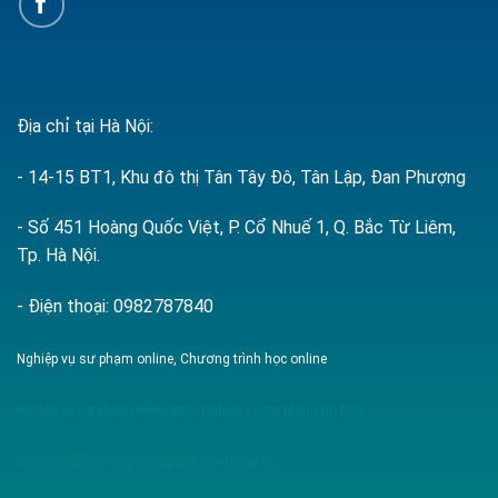
Địa chỉ tại Hà Nội:
- 14-15 BT1, Khu đô thị Tân Tây Đô, Tân Lập, Đan Phượng
- Số 451 Hoàng Quốc Việt, P. Cổ Nhuế 1, Q. Bắc Từ Liêm,
Tp. Hà Nội.
- Điện thoại: 0982787840
Nghiệp vụ sư phạm online, Chương trình học online
nghiệp vụ sư phạm tiếng anh
,
nghiệp vụ sư phạm tin học
Đào tạo cấp chứng chỉ nghiệp vụ sư phạm