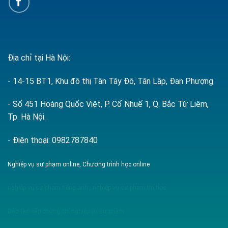
Địa chỉ tại Hà Nội:
- 14-15 BT1, Khu đô thị Tân Tây Đô, Tân Lập, Đan Phượng
- Số 451 Hoàng Quốc Việt, P. Cổ Nhuế 1, Q. Bắc Từ Liêm,
Tp. Hà Nội.
- Điện thoại: 0982787840
Nghiệp vụ sư phạm online, Chương trình học online
nghiệp vụ sư phạm tiếng anh
,
nghiệp vụ sư phạm tin học
Đào tạo cấp chứng chỉ nghiệp vụ sư phạm