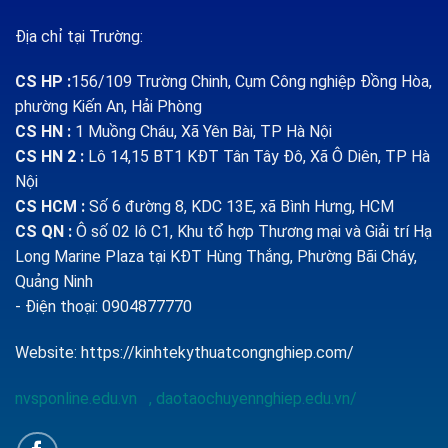
Địa chỉ tại Trường:
CS HP
:
156/109 Trường Chinh, Cụm Công nghiệp Đồng Hòa,
phường Kiến An, Hải Phòng
CS HN :
1
Muồng Cháu, Xã Yên Bài, TP Hà Nội
CS HN 2 :
Lô 14,15 BT1 KĐT Tân Tây Đô, Xã Ô Diên, TP Hà
Nội
CS HCM :
Số 6 đường 8, KDC 13E, xã Bình Hưng, HCM
CS QN
:
Ô số 02 lô C1, Khu tổ hợp Thương mại và Giải trí Hạ
Long Marine Plaza tại KĐT Hùng Thắng, Phường Bãi Cháy,
Quảng Ninh
- Điện thoại: 0904877770
Website:
https://kinhtekythuatcongnghiep.com/
nvsponline.edu.vn
,
daotaochuyennghiep.edu.vn/