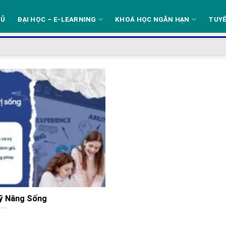
HỦ
ĐẠI HỌC – E-LEARNING
KHOÁ HỌC NGẮN HẠN
TUYỂ
ỹ Năng Sống