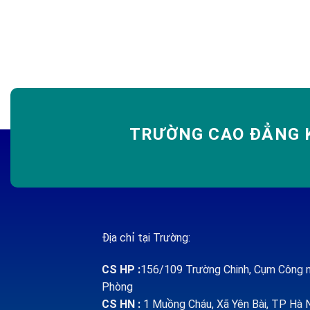
TRƯỜNG CAO ĐẲNG K
Địa chỉ tại Trường:
CS HP
:
156/109 Trường Chinh, Cụm Công n
Phòng
CS HN :
1
Muồng Cháu, Xã Yên Bài, TP Hà 