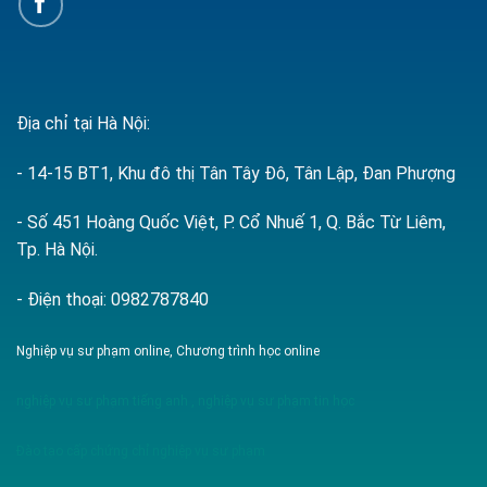
Địa chỉ tại Hà Nội:
- 14-15 BT1, Khu đô thị Tân Tây Đô, Tân Lập, Đan Phượng
- Số 451 Hoàng Quốc Việt, P. Cổ Nhuế 1, Q. Bắc Từ Liêm,
Tp. Hà Nội.
- Điện thoại: 0982787840
Nghiệp vụ sư phạm online, Chương trình học online
nghiệp vụ sư phạm tiếng anh
,
nghiệp vụ sư phạm tin học
Đào tạo cấp chứng chỉ nghiệp vụ sư phạm