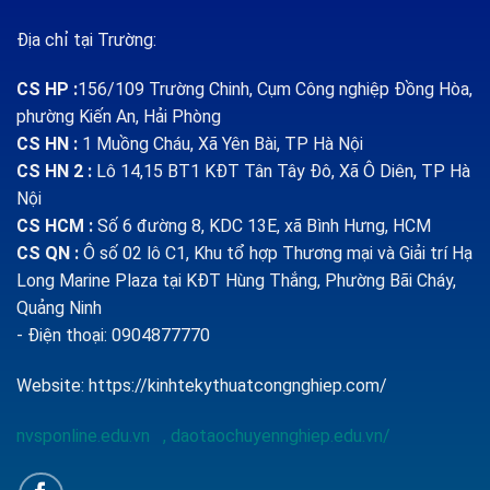
Địa chỉ tại Trường:
CS HP
:
156/109 Trường Chinh, Cụm Công nghiệp Đồng Hòa,
phường Kiến An, Hải Phòng
CS HN :
1
Muồng Cháu, Xã Yên Bài, TP Hà Nội
CS HN 2 :
Lô 14,15 BT1 KĐT Tân Tây Đô, Xã Ô Diên, TP Hà
Nội
CS HCM :
Số 6 đường 8, KDC 13E, xã Bình Hưng, HCM
CS QN
:
Ô số 02 lô C1, Khu tổ hợp Thương mại và Giải trí Hạ
Long Marine Plaza tại KĐT Hùng Thắng, Phường Bãi Cháy,
Quảng Ninh
- Điện thoại: 0904877770
Website:
https://kinhtekythuatcongnghiep.com/
nvsponline.edu.vn
,
daotaochuyennghiep.edu.vn/