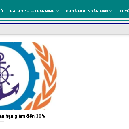
HỦ
ĐẠI HỌC – E-LEARNING
KHOÁ HỌC NGẮN HẠN
TUYỂ
ắn hạn giảm đến 30%