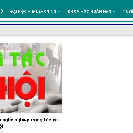
HỦ
ĐẠI HỌC – E-LEARNING
KHOÁ HỌC NGẮN HẠN
TUYỂ
 nghề nghiệp công tác xã
ội