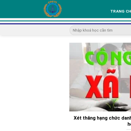
Skip
to
TRANG C
content
Xét thăng hạng chức danh
h