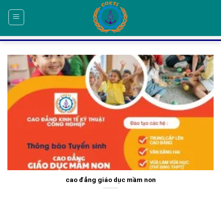
Skip
to
content
cao đẳng giáo dục mầm non