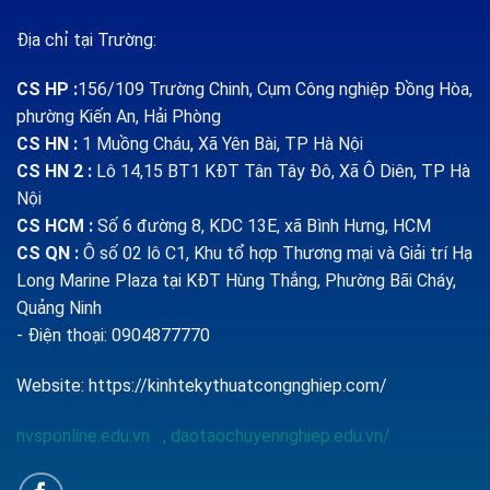
Địa chỉ tại Trường:
CS HP
:
156/109 Trường Chinh, Cụm Công nghiệp Đồng Hòa,
phường Kiến An, Hải Phòng
CS HN :
1
Muồng Cháu, Xã Yên Bài, TP Hà Nội
CS HN 2 :
Lô 14,15 BT1 KĐT Tân Tây Đô, Xã Ô Diên, TP Hà
Nội
CS HCM :
Số 6 đường 8, KDC 13E, xã Bình Hưng, HCM
CS QN
:
Ô số 02 lô C1, Khu tổ hợp Thương mại và Giải trí Hạ
Long Marine Plaza tại KĐT Hùng Thắng, Phường Bãi Cháy,
Quảng Ninh
- Điện thoại: 0904877770
Website:
https://kinhtekythuatcongnghiep.com/
nvsponline.edu.vn
,
daotaochuyennghiep.edu.vn/