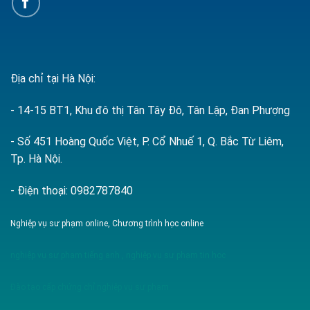
Địa chỉ tại Hà Nội:
- 14-15 BT1, Khu đô thị Tân Tây Đô, Tân Lập, Đan Phượng
- Số 451 Hoàng Quốc Việt, P. Cổ Nhuế 1, Q. Bắc Từ Liêm,
Tp. Hà Nội.
- Điện thoại: 0982787840
Nghiệp vụ sư phạm online, Chương trình học online
nghiệp vụ sư phạm tiếng anh
,
nghiệp vụ sư phạm tin học
Đào tạo cấp chứng chỉ nghiệp vụ sư phạm