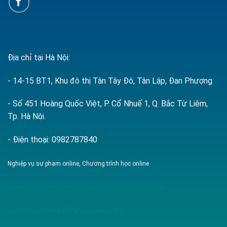
Địa chỉ tại Hà Nội:
- 14-15 BT1, Khu đô thị Tân Tây Đô, Tân Lập, Đan Phượng
- Số 451 Hoàng Quốc Việt, P. Cổ Nhuế 1, Q. Bắc Từ Liêm,
Tp. Hà Nội.
- Điện thoại: 0982787840
Nghiệp vụ sư phạm online, Chương trình học online
nghiệp vụ sư phạm tiếng anh
,
nghiệp vụ sư phạm tin học
Đào tạo cấp chứng chỉ nghiệp vụ sư phạm