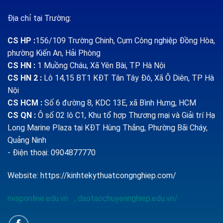
Địa chỉ tại Trường:
CS HP
:
156/109 Trường Chinh, Cụm Công nghiệp Đồng Hòa,
phường Kiến An, Hải Phòng
CS HN :
1
Muồng Cháu, Xã Yên Bài, TP Hà Nội
CS HN 2 :
Lô 14,15 BT1 KĐT Tân Tây Đô, Xã Ô Diên, TP Hà
Nội
CS HCM :
Số 6 đường 8, KDC 13E, xã Bình Hưng, HCM
CS QN
:
Ô số 02 lô C1, Khu tổ hợp Thương mại và Giải trí Hạ
Long Marine Plaza tại KĐT Hùng Thắng, Phường Bãi Cháy,
Quảng Ninh
- Điện thoại: 0904877770
Website:
https://kinhtekythuatcongnghiep.com/
nvsponline.edu.vn
,
daotaochuyennghiep.edu.vn/