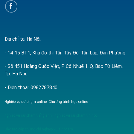
Địa chỉ tại Hà Nội:
- 14-15 BT1, Khu đô thị Tân Tây Đô, Tân Lập, Đan Phượng
- Số 451 Hoàng Quốc Việt, P. Cổ Nhuế 1, Q. Bắc Từ Liêm,
Tp. Hà Nội.
- Điện thoại: 0982787840
Nghiệp vụ sư phạm online, Chương trình học online
nghiệp vụ sư phạm tiếng anh
,
nghiệp vụ sư phạm tin học
Đào tạo cấp chứng chỉ nghiệp vụ sư phạm