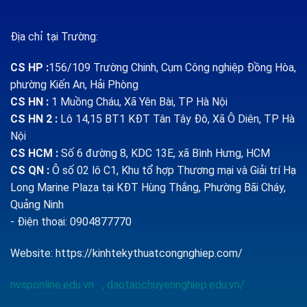
Địa chỉ tại Trường:
CS HP
:
156/109 Trường Chinh, Cụm Công nghiệp Đồng Hòa,
phường Kiến An, Hải Phòng
CS HN :
1
Muồng Cháu, Xã Yên Bài, TP Hà Nội
CS HN 2 :
Lô 14,15 BT1 KĐT Tân Tây Đô, Xã Ô Diên, TP Hà
Nội
CS HCM :
Số 6 đường 8, KDC 13E, xã Bình Hưng, HCM
CS QN
:
Ô số 02 lô C1, Khu tổ hợp Thương mại và Giải trí Hạ
Long Marine Plaza tại KĐT Hùng Thắng, Phường Bãi Cháy,
Quảng Ninh
- Điện thoại: 0904877770
Website:
https://kinhtekythuatcongnghiep.com/
nvsponline.edu.vn
,
daotaochuyennghiep.edu.vn/