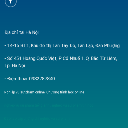
Địa chỉ tại Hà Nội:
- 14-15 BT1, Khu đô thị Tân Tây Đô, Tân Lập, Đan Phượng
- Số 451 Hoàng Quốc Việt, P. Cổ Nhuế 1, Q. Bắc Từ Liêm,
Tp. Hà Nội.
- Điện thoại: 0982787840
Nghiệp vụ sư phạm online, Chương trình học online
nghiệp vụ sư phạm tiếng anh
,
nghiệp vụ sư phạm tin học
Đào tạo cấp chứng chỉ nghiệp vụ sư phạm