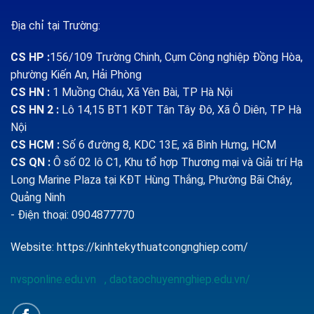
Địa chỉ tại Trường:
CS HP
:
156/109 Trường Chinh, Cụm Công nghiệp Đồng Hòa,
phường Kiến An, Hải Phòng
CS HN :
1
Muồng Cháu, Xã Yên Bài, TP Hà Nội
CS HN 2 :
Lô 14,15 BT1 KĐT Tân Tây Đô, Xã Ô Diên, TP Hà
Nội
CS HCM :
Số 6 đường 8, KDC 13E, xã Bình Hưng, HCM
CS QN
:
Ô số 02 lô C1, Khu tổ hợp Thương mại và Giải trí Hạ
Long Marine Plaza tại KĐT Hùng Thắng, Phường Bãi Cháy,
Quảng Ninh
- Điện thoại: 0904877770
Website:
https://kinhtekythuatcongnghiep.com/
nvsponline.edu.vn
,
daotaochuyennghiep.edu.vn/