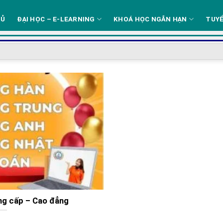
HỦ
ĐẠI HỌC – E-LEARNING
KHOÁ HỌC NGẮN HẠN
TUYỂ
ng cấp – Cao đẳng