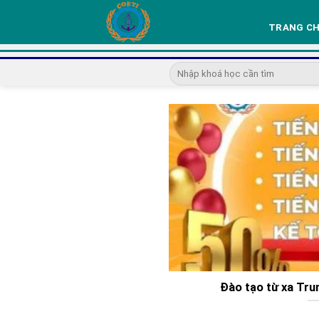
Skip
to
TRANG C
content
Đào tạo từ xa Tru