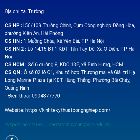
Địa chỉ tại Trường:
CS HP
:
156/109 Trường Chinh, Cụm Công nghiệp Đồng Hòa,
phường Kiến An, Hải Phòng
CS HN :
1
Muồng Cháu, Xã Yên Bài, TP Hà Nội
CS HN 2 :
Lô 14,15 BT1 KĐT Tân Tây Đô, Xã Ô Diên, TP Hà
Nội
CS HCM :
Số 6 đường 8, KDC 13E, xã Bình Hưng, HCM
CS QN
:
Ô số 02 lô C1, Khu tổ hợp Thương mại và Giải trí Hạ
Long Marine Plaza tại KĐT Hùng Thắng, Phường Bãi Cháy,
Quảng Ninh
- Điện thoại: 0904877770
Website:
https://kinhtekythuatcongnghiep.com/
nvsponline.edu.vn
,
daotaochuyennghiep.edu.vn/