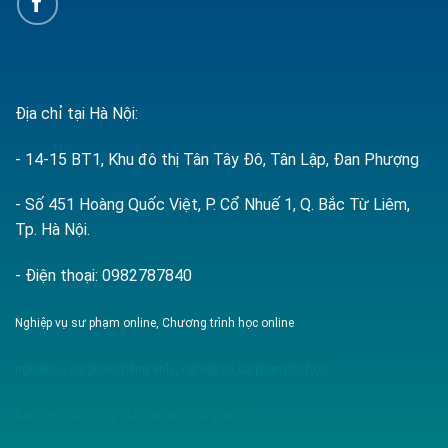
Địa chỉ tại Hà Nội:
- 14-15 BT1, Khu đô thị Tân Tây Đô, Tân Lập, Đan Phượng
- Số 451 Hoàng Quốc Việt, P. Cổ Nhuế 1, Q. Bắc Từ Liêm,
Tp. Hà Nội.
- Điện thoại: 0982787840
Nghiệp vụ sư phạm online, Chương trình học online
nghiệp vụ sư phạm tiếng anh
,
nghiệp vụ sư phạm tin học
Đào tạo cấp chứng chỉ nghiệp vụ sư phạm