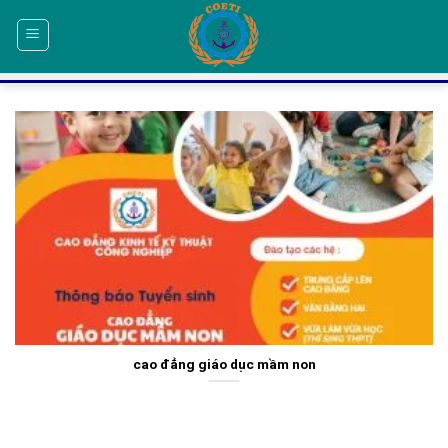
Skip
to
content
cao đẳng giáo dục mầm non