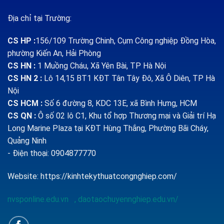
Địa chỉ tại Trường:
CS HP
:
156/109 Trường Chinh, Cụm Công nghiệp Đồng Hòa,
phường Kiến An, Hải Phòng
CS HN :
1
Muồng Cháu, Xã Yên Bài, TP Hà Nội
CS HN 2 :
Lô 14,15 BT1 KĐT Tân Tây Đô, Xã Ô Diên, TP Hà
Nội
CS HCM :
Số 6 đường 8, KDC 13E, xã Bình Hưng, HCM
CS QN
:
Ô số 02 lô C1, Khu tổ hợp Thương mại và Giải trí Hạ
Long Marine Plaza tại KĐT Hùng Thắng, Phường Bãi Cháy,
Quảng Ninh
- Điện thoại: 0904877770
Website:
https://kinhtekythuatcongnghiep.com/
nvsponline.edu.vn
,
daotaochuyennghiep.edu.vn/