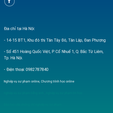
Địa chỉ tại Hà Nội:
- 14-15 BT1, Khu đô thị Tân Tây Đô, Tân Lập, Đan Phượng
- Số 451 Hoàng Quốc Việt, P. Cổ Nhuế 1, Q. Bắc Từ Liêm,
Tp. Hà Nội.
- Điện thoại: 0982787840
Nghiệp vụ sư phạm online, Chương trình học online
nghiệp vụ sư phạm tiếng anh
,
nghiệp vụ sư phạm tin học
Đào tạo cấp chứng chỉ nghiệp vụ sư phạm